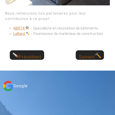
Nous remercions nos partenaires pour leur
contribution à ce projet :
ABR74
– Spécialiste en rénovation de bâtiments
Lalliard
– Fournisseur de matériaux de construction
Précédent
Suivant
Google