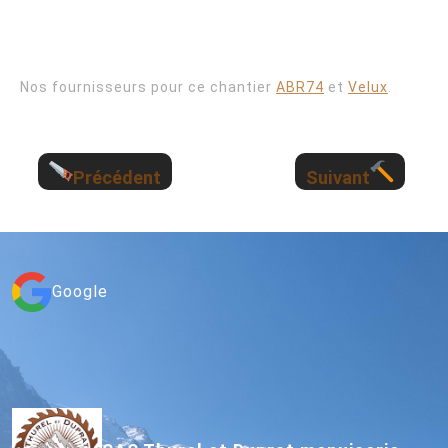
Nos fournisseurs pour ce chantier
ABR74
et
Velux
.
Précédent
Suivant
Google