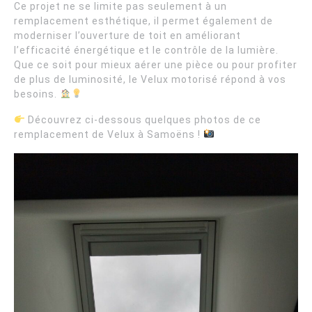
Ce projet ne se limite pas seulement à un
remplacement esthétique, il permet également de
moderniser l’ouverture de toit en améliorant
l’efficacité énergétique et le contrôle de la lumière.
Que ce soit pour mieux aérer une pièce ou pour profiter
de plus de luminosité, le Velux motorisé répond à vos
besoins.
Découvrez ci-dessous quelques photos de ce
remplacement de Velux à Samoëns !