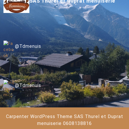
SAS Thurel et Duprat menuiserie
@Tdmenuis
@Tdmenuis
Carpenter WordPress Theme
SAS Thurel et Duprat
menuiserie 0608138816