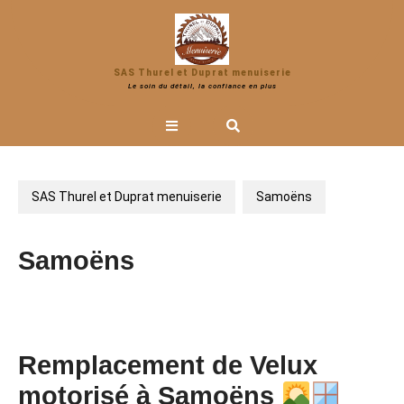
Skip
to
content
SAS Thurel et Duprat menuiserie
Le soin du détail, la confiance en plus
Open
Button
SAS Thurel et Duprat menuiserie
Samoëns
Samoëns
Remplacement de Velux
motorisé à Samoëns