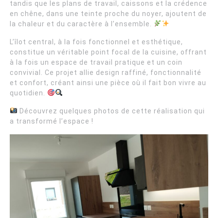
tandis que les plans de travail, caissons et la crédence
en chêne, dans une teinte proche du noyer, ajoutent de
la chaleur et du caractère à l’ensemble.
L’îlot central, à la fois fonctionnel et esthétique,
constitue un véritable point focal de la cuisine, offrant
à la fois un espace de travail pratique et un coin
convivial. Ce projet allie design raffiné, fonctionnalité
et confort, créant ainsi une pièce où il fait bon vivre au
quotidien.
Découvrez quelques photos de cette réalisation qui
a transformé l’espace !