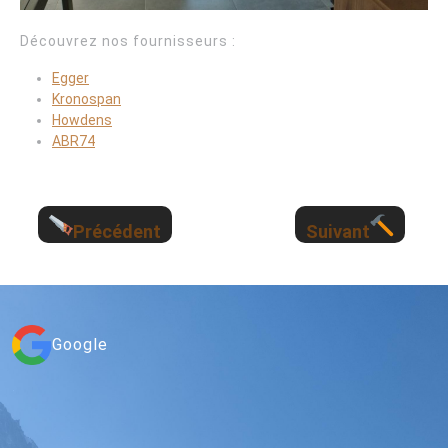
Découvrez nos fournisseurs :
Egger
Kronospan
Howdens
ABR74
Précédent
Suivant
Google