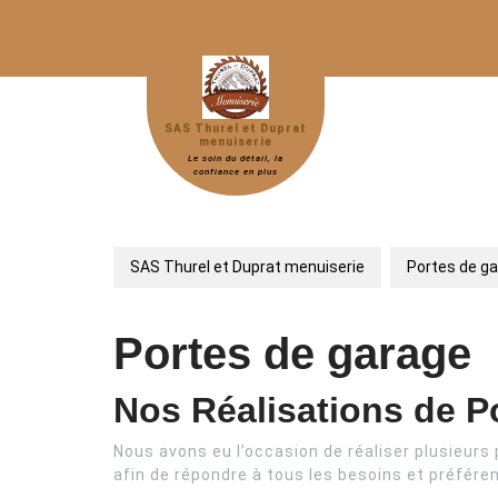
Skip
to
content
SAS Thurel et Duprat
menuiserie
Le soin du détail, la
confiance en plus
SAS Thurel et Duprat menuiserie
Portes de g
Portes de garage
Nos Réalisations de P
Nous avons eu l’occasion de réaliser plusieurs
afin de répondre à tous les besoins et préfére