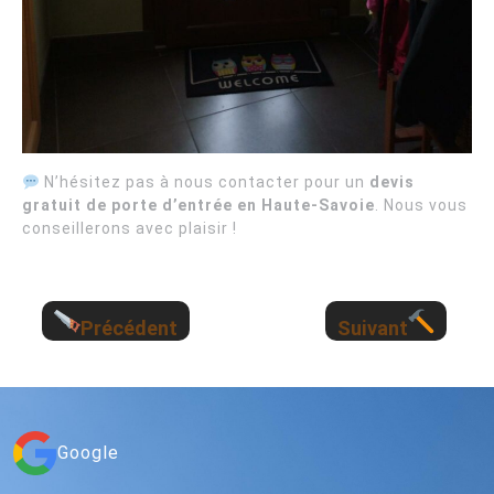
N’hésitez pas à nous contacter pour un
devis
gratuit de porte d’entrée en Haute-Savoie
. Nous vous
conseillerons avec plaisir !
Précédent
Suivant
Google