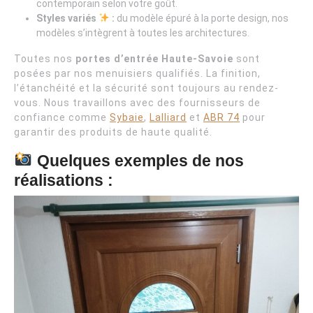
contemporain selon votre goût.
Styles variés
:
du modèle épuré à la porte design, nos
modèles s’intègrent à toutes les architectures.
Toutes nos
portes d’entrée Haute-Savoie
sont
posées par nos menuisiers qualifiés. La finition,
l’étanchéité et la sécurité sont toujours au rendez-
vous. Nous travaillons avec des fournisseurs de
confiance comme
Sybaie
,
Lalliard
et
ABR 74
pour
garantir des produits de haute qualité.
Quelques exemples de nos
réalisations :