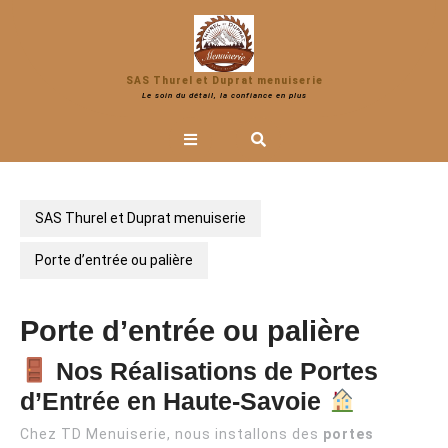
Skip
to
content
SAS Thurel et Duprat menuiserie
Le soin du détail, la confiance en plus
Open
Button
SAS Thurel et Duprat menuiserie
Porte d’entrée ou palière
Porte d’entrée ou palière
Nos Réalisations de Portes
d’Entrée en Haute-Savoie
Chez TD Menuiserie, nous installons des
portes