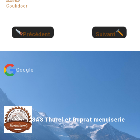
Coulidoor
Précédent
Suivant
Google
SAS Thurel et Duprat menuiserie