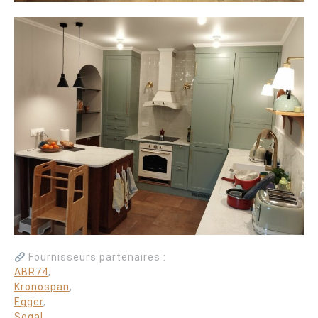
Fournisseurs partenaires :
ABR74
,
Kronospan
,
Egger
,
Sogal
,